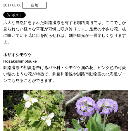
2017.06.06
自然
広大な自然に恵まれた釧路湿原を有する釧路周辺では、ここでしか
見られない様々な草花が可憐に咲き誇ります。足元の小さな花、枝
に咲いている花に目を配らせれば、釧路観光が一層楽しくなります
よ。
ホザキシモツケ
Hozakishimotsuke
釧路湿原の初夏を告げるバラ科・シモツケ属の花。ピンク色の可愛
い穂のような花が特徴で、釧路川沿線や釧路市動物園の北海道ゾー
ンでも見ることができます。