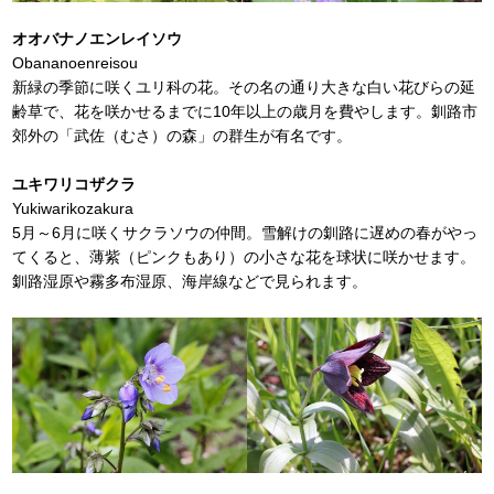
オオバナノエンレイソウ
Obananoenreisou
新緑の季節に咲くユリ科の花。その名の通り大きな白い花びらの延
齢草で、花を咲かせるまでに10年以上の歳月を費やします。釧路市
郊外の「武佐（むさ）の森」の群生が有名です。
ユキワリコザクラ
Yukiwarikozakura
5月～6月に咲くサクラソウの仲間。雪解けの釧路に遅めの春がやっ
てくると、薄紫（ピンクもあり）の小さな花を球状に咲かせます。
釧路湿原や霧多布湿原、海岸線などで見られます。