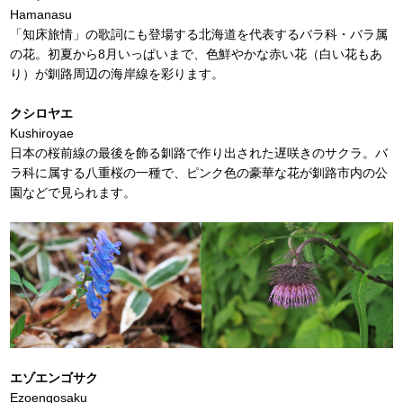
Hamanasu
「知床旅情」の歌詞にも登場する北海道を代表するバラ科・バラ属
の花。初夏から8月いっぱいまで、色鮮やかな赤い花（白い花もあ
り）が釧路周辺の海岸線を彩ります。
クシロヤエ
Kushiroyae
日本の桜前線の最後を飾る釧路で作り出された遅咲きのサクラ。バ
ラ科に属する八重桜の一種で、ピンク色の豪華な花が釧路市内の公
園などで見られます。
エゾエンゴサク
Ezoengosaku