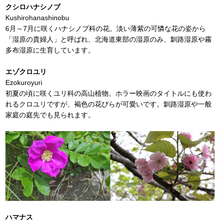
クシロハナシノブ
Kushirohanashinobu
6月～7月に咲くハナシノブ科の花。淡い薄紫の可憐な花の姿から
「湿原の貴婦人」と呼ばれ、北海道東部の湿原のみ、釧路湿原や霧
多布湿原に生育しています。
エゾクロユリ
Ezokuroyuri
初夏の頃に咲くユリ科の高山植物。ホラー映画のタイトルにも使わ
れるクロユリですが、褐色の花びらが可愛いです。釧路湿原や一般
家庭の庭先でも見られます。
ハマナス