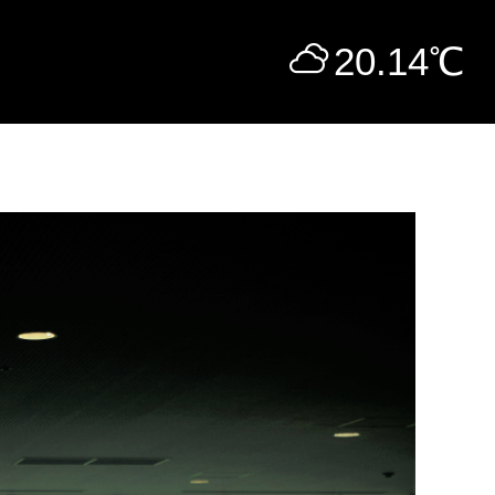
20.14
℃