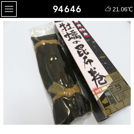
21.06
℃